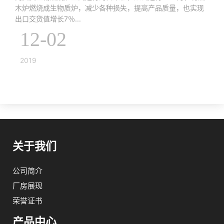
木炉燃烧成生物质炉，减少各种损失，提高产品质量，也实现
出口交货值增长7％...
12-02
2019
关于我们
公司简介
厂房展现
荣誉证书
产品中心