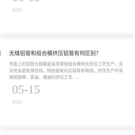
2022
无缝铝管和组合模挤压铝管有何区别？
市面上的铝管大部都是采用常规组合模焊合挤压工艺生产，无
法完全避免焊合线，特别是氧化后容易有暗线。挤压生产中采
用短圆棒、高温、慢速的挤压工艺......
05-15
2022